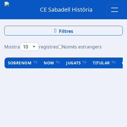
CE Sabadell Història
Filtres
Mostra
registres
Només estrangers
SOBRENOM
NOM
JUGATS
TITULAR
C