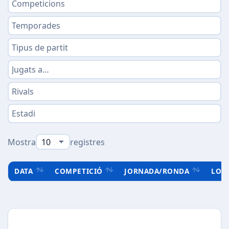
Mostra
registres
DATA
COMPETICIÓ
JORNADA/RONDA
LOC