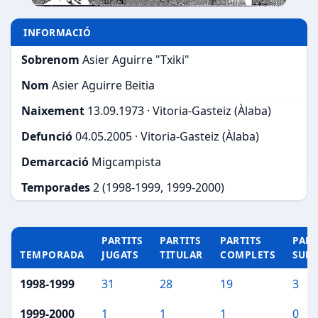
INFORMACIÓ
Sobrenom
Asier Aguirre "Txiki"
Nom
Asier Aguirre Beitia
Naixement
13.09.1973 · Vitoria-Gasteiz (Àlaba)
Defunció
04.05.2005 · Vitoria-Gasteiz (Àlaba)
Demarcació
Migcampista
Temporades
2 (1998-1999, 1999-2000)
PARTITS
PARTITS
PARTITS
PART
TEMPORADA
JUGATS
TITULAR
COMPLETS
SUP
1998-1999
31
28
19
3
1999-2000
1
1
1
0