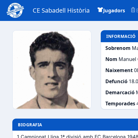
CE Sabadell Història
Jugadors
INFORMACIÓ
Sobrenom
Ma
Nom
Manuel 
Naixement
0
Defunció
18.0
Demarcació
Temporades
BIOGRAFIA
1 Campionat Lliga 1ª divisió amb FC Barcelona 194