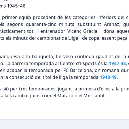
cens 1945-46
l primer equip procedent de les categories inferiors del 
ls segons quaranta-cinc minuts substituint Aranaz, g
àcticament tot i l'entrenador Vicenç Gràcia li dóna aque
s els minuts del campionat de Lliga i de copa, essent peça cla
Sangüesa a la banqueta, Cerveró continua gaudint de la m
ó. La darrera temporada al Centre d'Esports és la
1947-48
,
txa en acabar la temporada pel FC Barcelona, on romana d
n la consecució del títol de lliga la temporada
1948-49
.
visió per tres temporades, jugant la primera d'elles a la prim
ota la fa amb equips com el Mataró o el Mercantil.