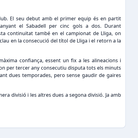
club. El seu debut amb el primer equip és en partit
uanyant el Sabadell per cinc gols a dos. Durant
sta continuïtat també en el campionat de Lliga, on
u en la consecució del títol de Lliga i el retorn a la
àxima confiança, essent un fix a les alineacions i
 on per tercer any consecutiu disputa tots els minuts
urant dues temporades, pero sense gaudir de gaires
era divisió i les altres dues a segona divisió. Ja amb