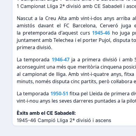
1 Campionat Lliga 2ª divisió amb CE Sabadell i as
Nascut a la Creu Alta amb vint-i-dos anys arriba a
amistós davant el FC Barcelona, Cerveró juga e
la pretemporada d'aquest curs
1945-46
ho juga pr
juntament amb Telechea i el porter Pujol, disputa tot
primera divisió.
La temporada
1946-47
ja a primera divisió i amb 
aconseguint una més que meritòria cinquena posici
al campionat de lliga. Amb vint-i-quatre anys, fi
minuts, només disputa cinc partits, però col·labora e
La temporada
1950-51
fitxa pel Lleida de primera di
vint-i-nou anys les seves darreres puntades a la pil
Èxits amb el CE Sabadell:
1945-46 Campió Lliga 2ª divisió i ascens