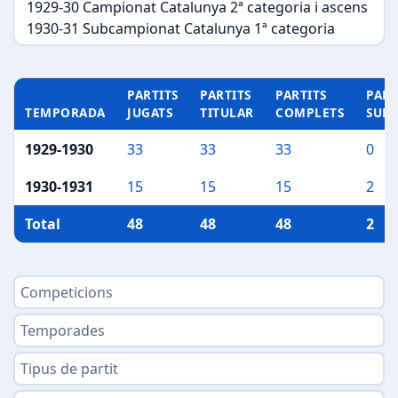
1929-30 Campionat Catalunya 2ª categoria i ascens
1930-31 Subcampionat Catalunya 1ª categoria
PARTITS
PARTITS
PARTITS
PART
TEMPORADA
JUGATS
TITULAR
COMPLETS
SUP
1929-1930
33
33
33
0
1930-1931
15
15
15
2
Total
48
48
48
2