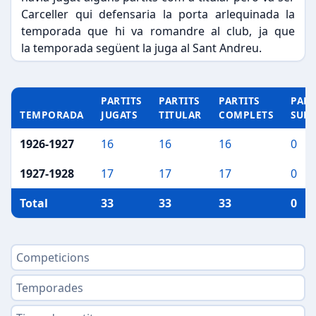
Carceller qui defensaria la porta arlequinada la
temporada que hi va romandre al club, ja que
la temporada següent la juga al Sant Andreu.
PARTITS
PARTITS
PARTITS
PART
TEMPORADA
JUGATS
TITULAR
COMPLETS
SUP
1926-1927
16
16
16
0
1927-1928
17
17
17
0
Total
33
33
33
0