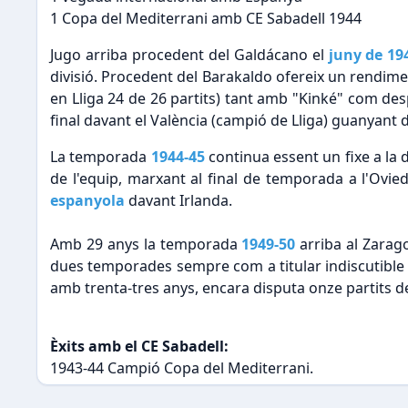
1 Copa del Mediterrani amb CE Sabadell 1944
Jugo arriba procedent del Galdácano el
juny de 19
divisió. Procedent del Barakaldo ofereix un rendime
en Lliga 24 de 26 partits) tant amb "Kinké" com des
final davant el València (campió de Lliga) guanyant 
La temporada
1944-45
continua essent un fixe a la 
de l'equip, marxant al final de temporada a l'Ovi
espanyola
davant Irlanda.
Amb 29 anys la temporada
1949-50
arriba al Zarag
dues temporades sempre com a titular indiscutibl
amb trenta-tres anys, encara disputa onze partits d
Èxits amb el CE Sabadell:
1943-44 Campió Copa del Mediterrani.