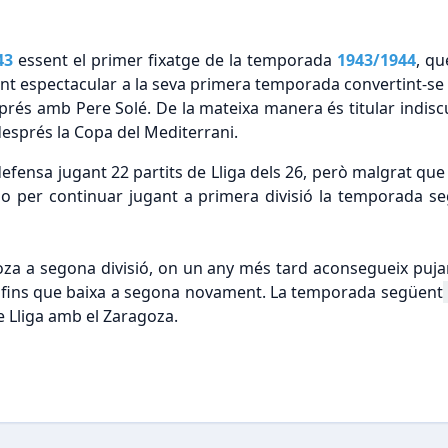
43
essent el primer fixatge de la temporada
1943/1944
, qu
nt espectacular a la seva primera temporada convertint-se 
prés amb Pere Solé. De la mateixa manera és titular indisc
després la Copa del Mediterrani.
defensa jugant 22 partits de Lliga dels 26, però malgrat que
edo per continuar jugant a primera divisió la temporada s
oza a segona divisió, on un any més tard aconsegueix puja
e fins que baixa a segona novament. La temporada següent
e Lliga amb el Zaragoza.