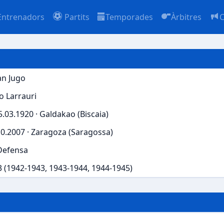
Entrenadors
Partits
Temporades
Àrbitres
C
an Jugo
o Larrauri
5.03.1920 · Galdakao (Biscaia)
10.2007 · Zaragoza (Saragossa)
Defensa
3 (1942-1943, 1943-1944, 1944-1945)