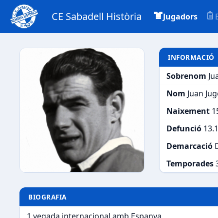
CE Sabadell Història
Jugadors
INFORMACIÓ
Sobrenom
Ju
Nom
Juan Jug
Naixement
1
Defunció
13.
Demarcació
Temporades
BIOGRAFIA
1 vegada internacional amb Espanya