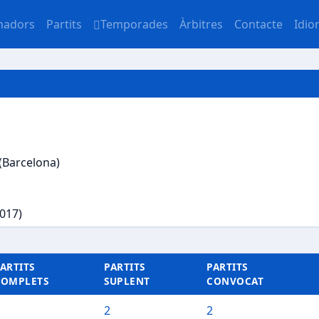
nadors
Partits
Temporades
Àrbitres
Contacte
Idi
 (Barcelona)
2017)
ARTITS
PARTITS
PARTITS
COMPLETS
SUPLENT
CONVOCAT
2
2