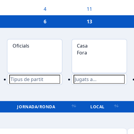
4
11
6
13
JORNADA/RONDA
LOCAL