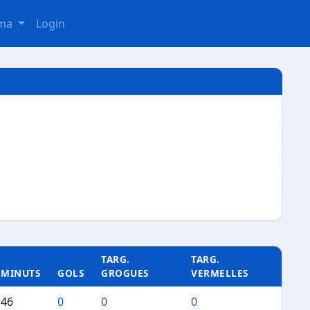
oma
Login
TARG.
TARG.
MINUTS
GOLS
GROGUES
VERMELLES
46
0
0
0