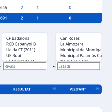
645
2
1
0
691
2
1
0
RESULTAT
VISITANT