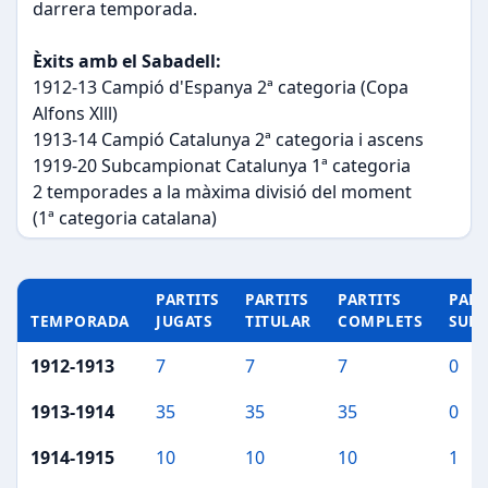
darrera temporada.
Èxits amb el Sabadell:
1912-13 Campió d'Espanya 2ª categoria (Copa
Alfons Xlll)
1913-14 Campió Catalunya 2ª categoria i ascens
1919-20 Subcampionat Catalunya 1ª categoria
2 temporades a la màxima divisió del moment
(1ª categoria catalana)
PARTITS
PARTITS
PARTITS
PART
TEMPORADA
JUGATS
TITULAR
COMPLETS
SUP
1912-1913
7
7
7
0
1913-1914
35
35
35
0
1914-1915
10
10
10
1