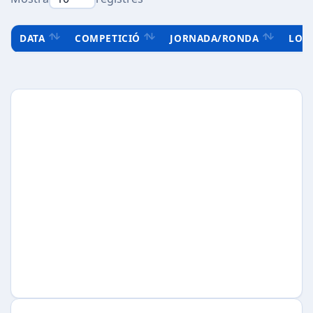
DATA
COMPETICIÓ
JORNADA/RONDA
LOC