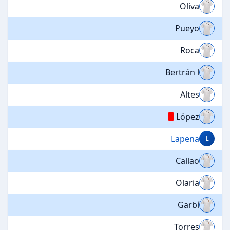
Oliva
Pueyo
Roca
Bertrán l
Altes
López
Lapena
L
Callao
Olaria
Garbí
Torres