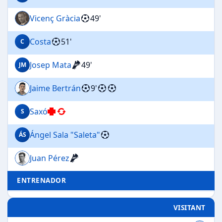
Vicenç Gràcia
49'
Costa
51'
C
Josep Mata
49'
JM
Jaime Bertrán
9'
Saxó
S
Ángel Sala "Saleta"
ÁS
Juan Pérez
ENTRENADOR
VISITANT