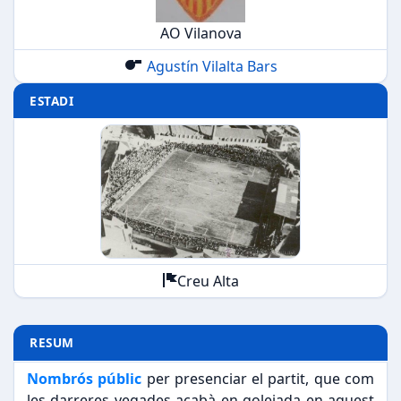
AO Vilanova
Agustín Vilalta Bars
ESTADI
Creu Alta
RESUM
Nombrós públic
per presenciar el partit, que com
les darreres vegades acabà en golejada en aquest