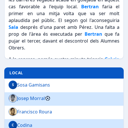
cas favorable a l'equip local.
Bertran
faria el
primer en una mitja volta que va ser molt
aplaudida pel públic. El segon gol l'aconseguiria
Sala
després d'una paret amb Pérez. Una falta a
prop de l'àrea és executada per
Bertran
que fa
pujar el tercer, davant el descontrol dels Alumnes
Obrers.
A la represa, només quatre minuts trigaria
Gràcia
a rematar a la xarxa una centrada de Mata. Dos
minuts després, és
Costa
qui fa el cinquè. El sisè
LOCAL
gol de
Morral
tampoc es fa esperar en llençar una
Sosa Gamisans
S
falta directa, per acabar de tancar el compte
golejador novament Bertran, que a jugada
Josep Morral
personal fa el seu
hattrick
particular. López per
part dels visitants és
expulsat
. A manca de pocs
Francisco Roura
minuts Saxó deu abandonar el terreny de joc
lesionat
, a causa del joc dur.
Bertran i Costa els
Codina
C
més distingits pel Sabadell
.