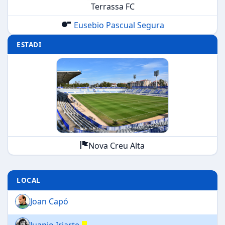
Terrassa FC
Eusebio Pascual Segura
ESTADI
Nova Creu Alta
LOCAL
Joan Capó
Juanjo Iriarte