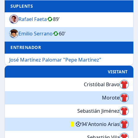
SUPLENTS
Rafael Faeta
89'
Emilio Serrano
60'
ENTRENADOR
José Martínez Palomar "Pepe Martínez"
VISITANT
Cristóbal Bravo
Morote
Sebastián Jiménez
94'
Antonio Arias
Sebastián Vila