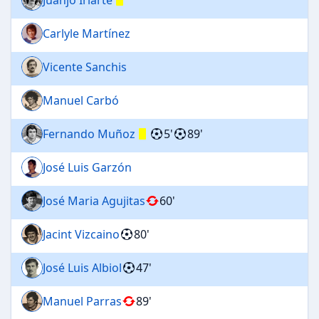
Carlyle Martínez
Vicente Sanchis
Manuel Carbó
Fernando Muñoz
5'
89'
José Luis Garzón
José Maria Agujitas
60'
Jacint Vizcaino
80'
José Luis Albiol
47'
Manuel Parras
89'