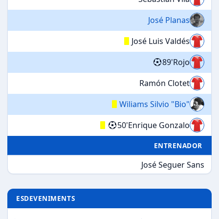
José Planas
José Luis Valdés
89'
Rojo
Ramón Clotet
Wiliams Silvio "Bio"
50'
Enrique Gonzalo
ENTRENADOR
José Seguer Sans
ESDEVENIMENTS