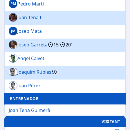
Pedro Martí
PM
Juan Tena I
Josep Mata
JM
Josep Garreta
15'
20'
Ángel Calvet
Joaquim Rúbies
Juan Pérez
ENTRENADOR
Joan Tena Guimerà
VISITANT