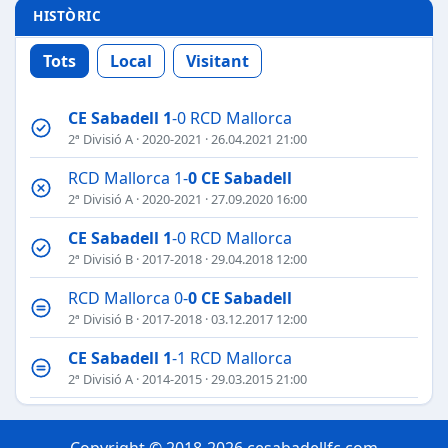
HISTÒRIC
Tots
Local
Visitant
CE Sabadell
1
-0 RCD Mallorca
2ª Divisió A
·
2020-2021
· 26.04.2021 21:00
RCD Mallorca 1-
0
CE Sabadell
2ª Divisió A
·
2020-2021
· 27.09.2020 16:00
CE Sabadell
1
-0 RCD Mallorca
2ª Divisió B
·
2017-2018
· 29.04.2018 12:00
RCD Mallorca 0-
0
CE Sabadell
2ª Divisió B
·
2017-2018
· 03.12.2017 12:00
CE Sabadell
1
-1 RCD Mallorca
2ª Divisió A
·
2014-2015
· 29.03.2015 21:00
RCD Mallorca 1-
0
CE Sabadell
2ª Divisió A
·
2014-2015
· 25.10.2014 16:00