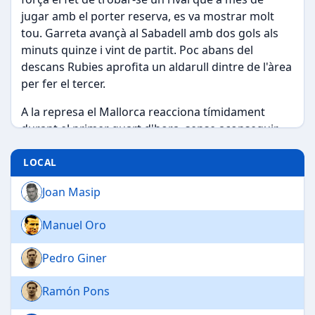
jugar amb el porter reserva, es va mostrar molt
tou. Garreta avançà al Sabadell amb dos gols als
minuts quinze i vint de partit. Poc abans del
descans Rubies aprofita un aldarull dintre de l'àrea
per fer el tercer.
A la represa el Mallorca reacciona tímidament
durant el primer quart d'hora, sense aconseguir
cap gol. El partit decau a causa de la diferència de
gols sense gaires jugades destacables.
LOCAL
Joan Masip
Manuel Oro
Pedro Giner
Ramón Pons