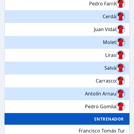
Pedro Farré
Cerdà
Juan Vidal
Molet
Liras
Salvà
Carrasco
Antolín Arnau
Pedro Gomila
ENTRENADOR
Francisco Tomás Tur