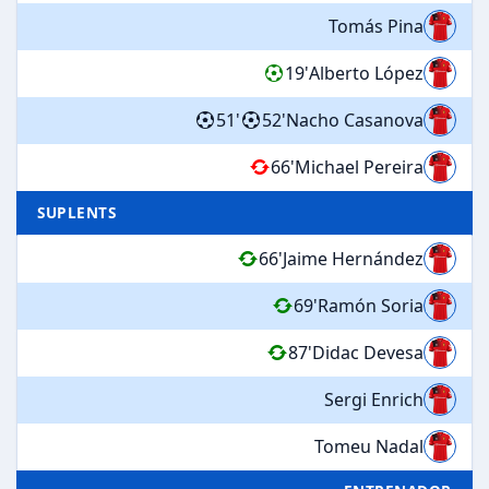
Tomás Pina
19'
Alberto López
51'
52'
Nacho Casanova
66'
Michael Pereira
SUPLENTS
66'
Jaime Hernández
69'
Ramón Soria
87'
Didac Devesa
Sergi Enrich
Tomeu Nadal