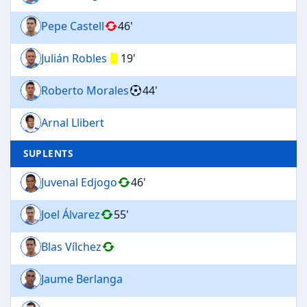
Pepe Castell
46'
Julián Robles
19'
Roberto Morales
44'
Arnal Llibert
SUPLENTS
Juvenal Edjogo
46'
Joel Álvarez
55'
Blas Vílchez
Jaume Berlanga