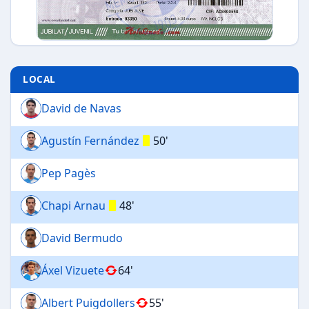
LOCAL
David de Navas
Agustín Fernández
50'
Pep Pagès
Chapi Arnau
48'
David Bermudo
Áxel Vizuete
64'
Albert Puigdollers
55'