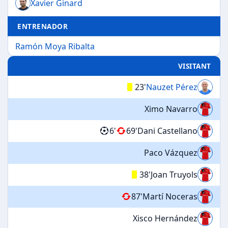
Xavier Ginard
ENTRENADOR
Ramón Moya Ribalta
VISITANT
23'
Nauzet Pérez
Ximo Navarro
6'
69'
Dani Castellano
Paco Vázquez
38'
Joan Truyols
87'
Martí Noceras
Xisco Hernández