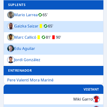
SUPLENTS
Mario Larrea
65'
Gaizka Saizar
65'
Marc Callicó
81'
90'
Edu Aguilar
Jordi González
ENTRENADOR
Pere Valentí Mora Mariné
VISITANT
Miki Garro