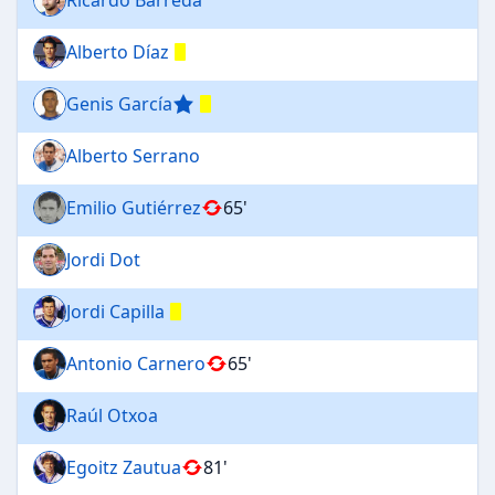
Alberto Díaz
Genis García
Alberto Serrano
Emilio Gutiérrez
65'
Jordi Dot
Jordi Capilla
Antonio Carnero
65'
Raúl Otxoa
Egoitz Zautua
81'