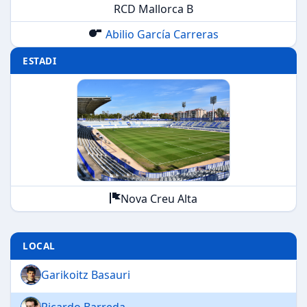
RCD Mallorca B
Abilio García Carreras
ESTADI
Nova Creu Alta
LOCAL
Garikoitz Basauri
Ricardo Barreda