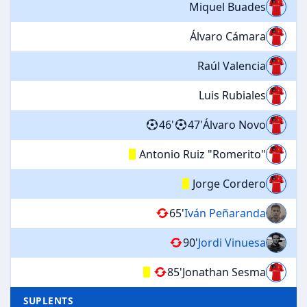
Miquel Buades
Álvaro Cámara
Raúl Valencia
Luis Rubiales
46'
47'
Álvaro Novo
Antonio Ruiz "Romerito"
Jorge Cordero
65'
Iván Peñaranda
90'
Jordi Vinuesa
85'
Jonathan Sesma
SUPLENTS