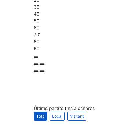
20'
30'
40'
50'
60'
70'
80'
90'
Últims partits fins aleshores
Tots
Local
Visitant