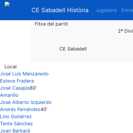
CE Sabadell Història
Jugadors
Entr
Fitxa del partit
2ª Div
CE Sabadell
Local
José Luis Manzanedo
Esteve Fradera
José Casajús
80'
Amarillo
José Alberto Izquierdo
Andrés Fernández
40'
Lino Gutiérrez
Tente Sánchez
Joan Barbarà