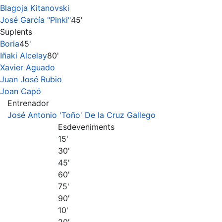
Blagoja Kitanovski
José García "Pinki"
45'
Suplents
Boria
45'
Iñaki Alcelay
80'
Xavier Aguado
Juan José Rubio
Joan Capó
Entrenador
José Antonio 'Toño' De la Cruz Gallego
Esdeveniments
15'
30'
45'
60'
75'
90'
10'