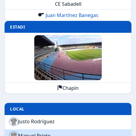
CE Sabadell
Juan Martínez Banegas
ESTADI
Chapín
LOCAL
Justo Rodríguez
Manuel Prieto