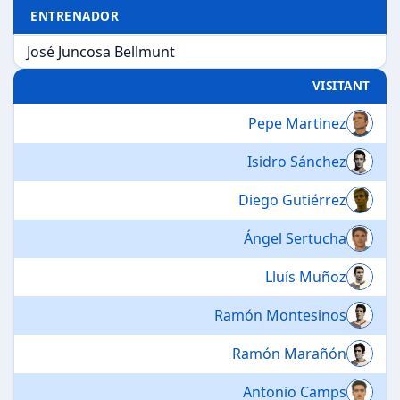
ENTRENADOR
José Juncosa Bellmunt
VISITANT
Pepe Martinez
Isidro Sánchez
Diego Gutiérrez
Ángel Sertucha
Lluís Muñoz
Ramón Montesinos
Ramón Marañón
Antonio Camps