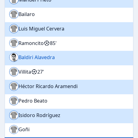
Bailaro
Luis Miguel Cervera
Ramoncito
85'
Baldiri Alavedra
Villita
27'
Héctor Ricardo Aramendi
Pedro Beato
Isidoro Rodríguez
Goñi