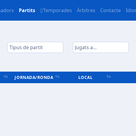
nadors
Partits
Temporades
Àrbitres
Contacte
Idi
JORNADA/RONDA
LOCAL