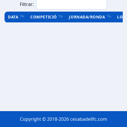
Filtrar:
DATA
COMPETICIÓ
JORNADA/RONDA
LOC
Copyright © 2018-2026 cesabadellfc.com