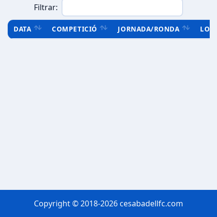
Filtrar:
DATA
COMPETICIÓ
JORNADA/RONDA
LOC
Copyright © 2018-2026 cesabadellfc.com