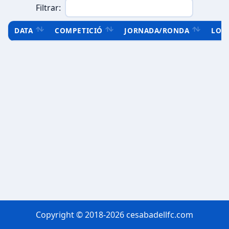
Filtrar:
DATA
COMPETICIÓ
JORNADA/RONDA
LOC
Copyright © 2018-2026 cesabadellfc.com