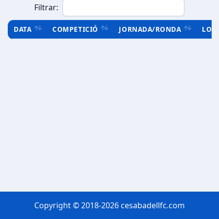
Filtrar:
DATA
COMPETICIÓ
JORNADA/RONDA
LOC
Copyright © 2018-2026 cesabadellfc.com