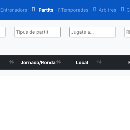
Entrenadors
Partits
Temporades
Àrbitres
C
Jornada/Ronda
Local