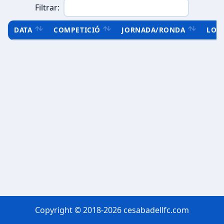
Filtrar:
DATA
COMPETICIÓ
JORNADA/RONDA
LOC
Copyright © 2018-2026 cesabadellfc.com