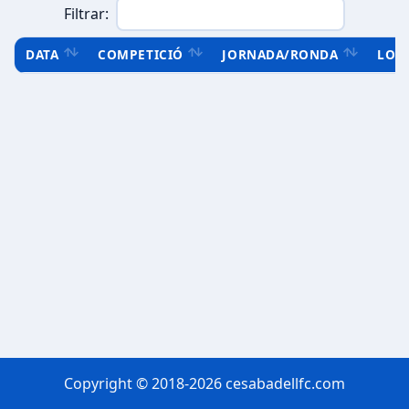
Filtrar:
DATA
COMPETICIÓ
JORNADA/RONDA
LOC
Copyright © 2018-2026 cesabadellfc.com