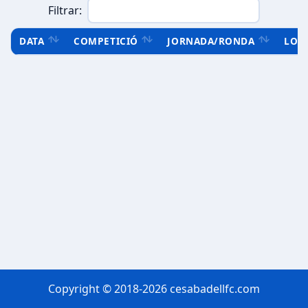
Filtrar:
DATA
COMPETICIÓ
JORNADA/RONDA
LOC
Copyright © 2018-2026 cesabadellfc.com