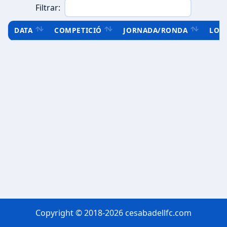
Filtrar:
DATA
COMPETICIÓ
JORNADA/RONDA
LOC
Copyright © 2018-2026 cesabadellfc.com