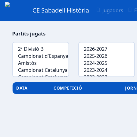
CE Sabadell Història
Jugadors
E
Partits jugats
DATA
COMPETICIÓ
JOR