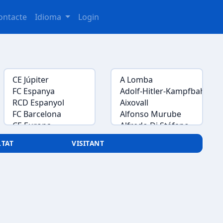
ontacte
Idioma
Login
LTAT
VISITANT