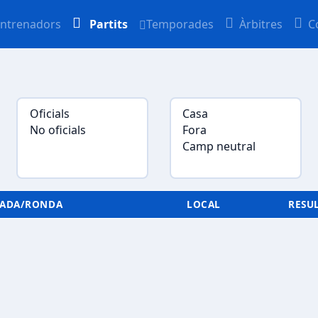
ntrenadors
Partits
Temporades
Àrbitres
C
NADA/RONDA
LOCAL
RESU