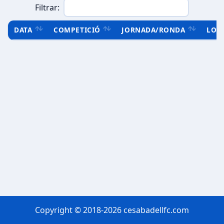
Filtrar:
DATA
COMPETICIÓ
JORNADA/RONDA
LOC
Copyright © 2018-2026 cesabadellfc.com