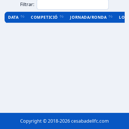
Filtrar:
DATA
COMPETICIÓ
JORNADA/RONDA
LOC
Copyright © 2018-2026 cesabadellfc.com