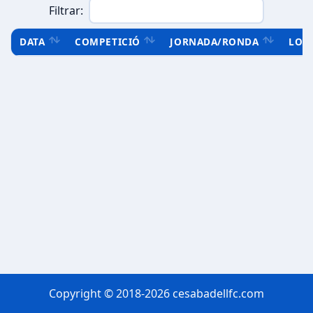
Filtrar:
DATA
COMPETICIÓ
JORNADA/RONDA
LOC
Copyright © 2018-2026 cesabadellfc.com