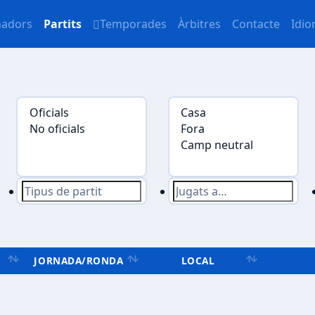
nadors
Partits
Temporades
Àrbitres
Contacte
Idi
JORNADA/RONDA
LOCAL