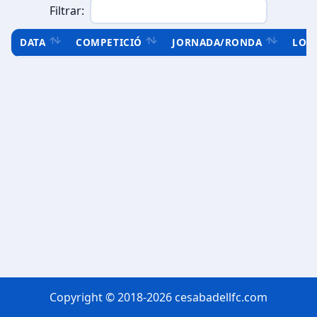
Filtrar:
DATA
COMPETICIÓ
JORNADA/RONDA
LOC
Copyright © 2018-2026 cesabadellfc.com