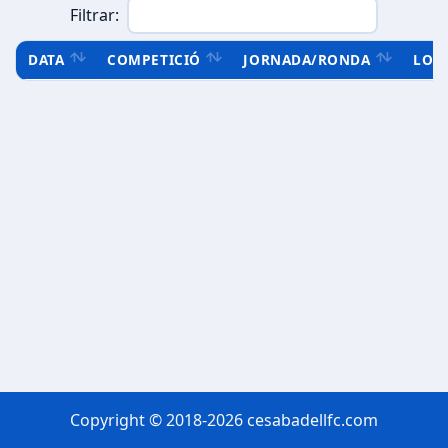
Filtrar:
DATA
COMPETICIÓ
JORNADA/RONDA
LOC
Copyright © 2018-2026 cesabadellfc.com