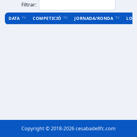
Filtrar:
DATA
COMPETICIÓ
JORNADA/RONDA
LOC
Copyright © 2018-2026 cesabadellfc.com