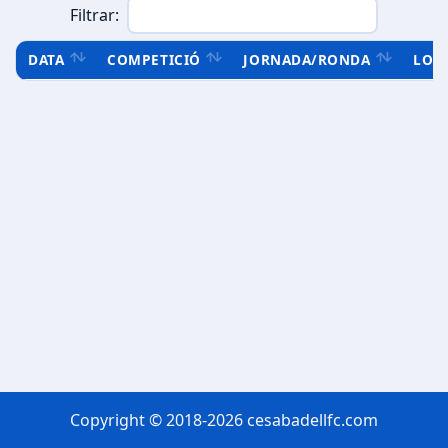
Filtrar:
DATA
COMPETICIÓ
JORNADA/RONDA
LOC
Copyright © 2018-2026 cesabadellfc.com