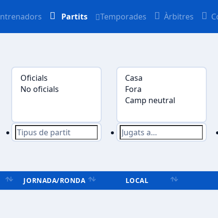
ntrenadors
Partits
Temporades
Àrbitres
C
JORNADA/RONDA
LOCAL