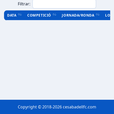
Filtrar:
DATA
COMPETICIÓ
JORNADA/RONDA
LOC
Copyright © 2018-2026 cesabadellfc.com