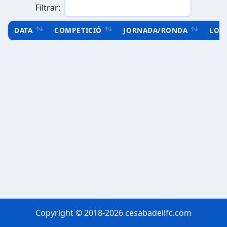
Filtrar:
DATA
COMPETICIÓ
JORNADA/RONDA
LOC
Copyright © 2018-2026 cesabadellfc.com