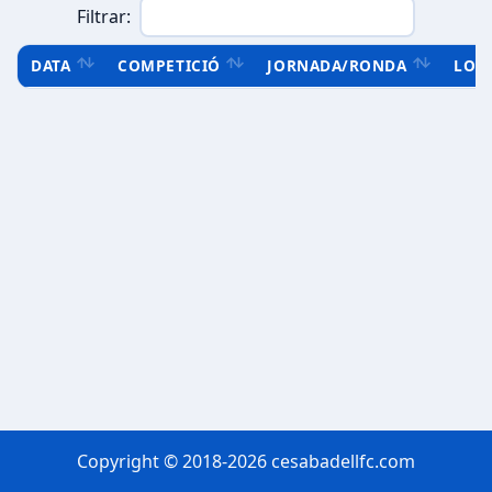
Filtrar:
DATA
COMPETICIÓ
JORNADA/RONDA
LOC
Copyright © 2018-2026 cesabadellfc.com