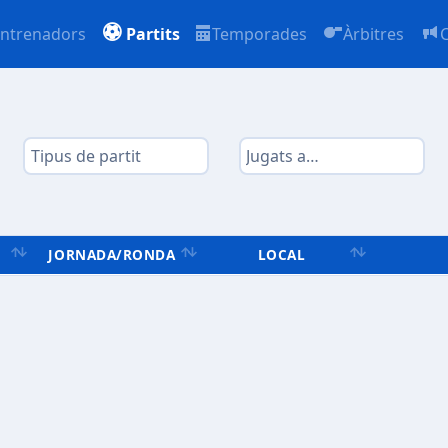
ntrenadors
Partits
Temporades
Àrbitres
JORNADA/RONDA
LOCAL