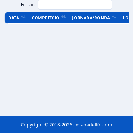
Filtrar:
DATA
COMPETICIÓ
JORNADA/RONDA
LOC
Copyright © 2018-2026 cesabadellfc.com