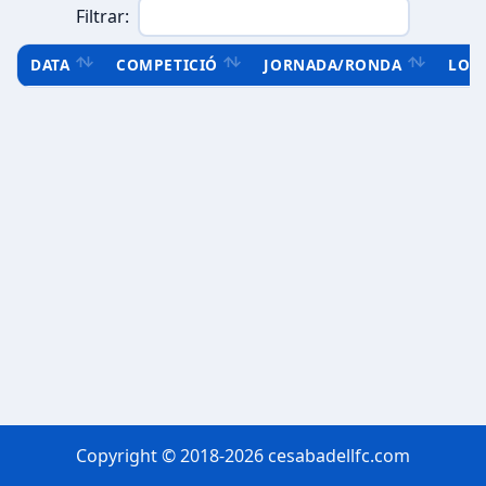
Filtrar:
DATA
COMPETICIÓ
JORNADA/RONDA
LOC
Copyright © 2018-2026 cesabadellfc.com