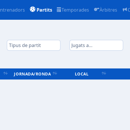
ntrenadors
Partits
Temporades
Àrbitres
JORNADA/RONDA
LOCAL