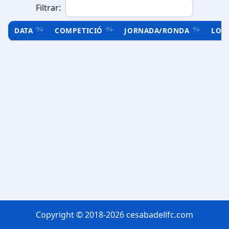
Filtrar:
DATA
COMPETICIÓ
JORNADA/RONDA
LOC
Copyright © 2018-2026 cesabadellfc.com