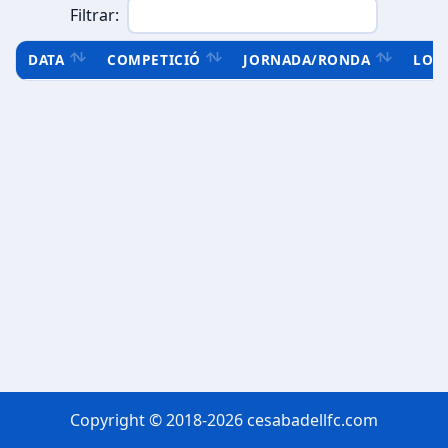
Filtrar:
DATA
COMPETICIÓ
JORNADA/RONDA
LOC
Copyright © 2018-2026 cesabadellfc.com