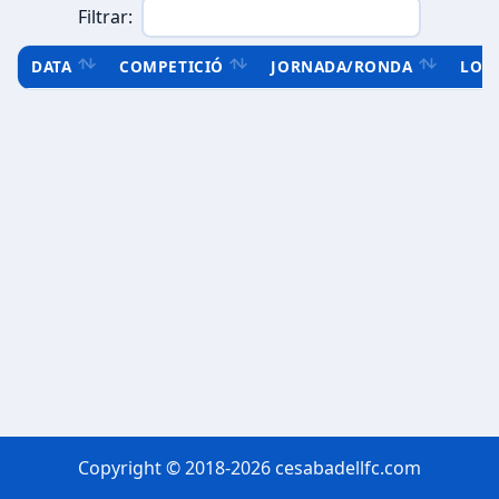
Filtrar:
DATA
COMPETICIÓ
JORNADA/RONDA
LOC
Copyright © 2018-2026 cesabadellfc.com