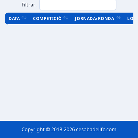
Filtrar:
DATA
COMPETICIÓ
JORNADA/RONDA
LOC
Copyright © 2018-2026 cesabadellfc.com