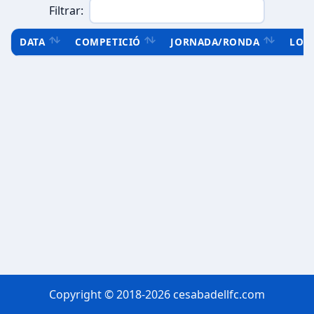
Filtrar:
DATA
COMPETICIÓ
JORNADA/RONDA
LOC
Copyright © 2018-2026 cesabadellfc.com