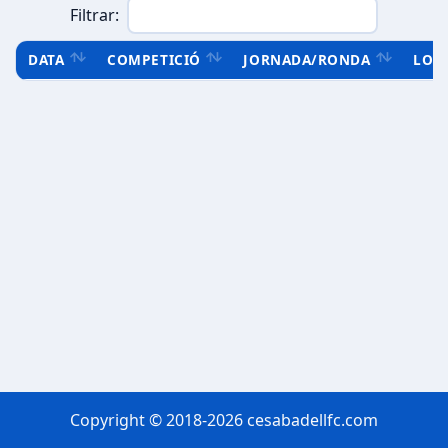
Filtrar:
DATA
COMPETICIÓ
JORNADA/RONDA
LOC
Copyright © 2018-2026 cesabadellfc.com