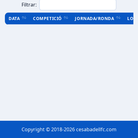
Filtrar:
DATA
COMPETICIÓ
JORNADA/RONDA
LOC
Copyright © 2018-2026 cesabadellfc.com